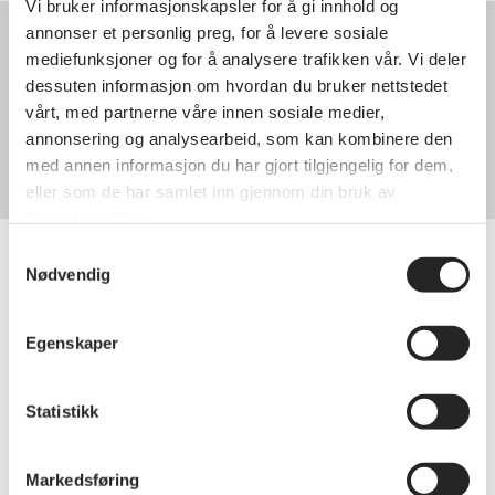
Vi bruker informasjonskapsler for å gi innhold og
annonser et personlig preg, for å levere sosiale
Kontakt oss
mediefunksjoner og for å analysere trafikken vår. Vi deler
Styret
dessuten informasjon om hvordan du bruker nettstedet
Roar Gãrtner
vårt, med partnerne våre innen sosiale medier,
90737045
annonsering og analysearbeid, som kan kombinere den
gartner@online.no
med annen informasjon du har gjort tilgjengelig for dem,
Organisasjonsnummer
eller som de har samlet inn gjennom din bruk av
tjenestene deres.
Samtykkevalg
Nødvendig
Bli medlem i
pensjonistforbundet
Egenskaper
Bli medlem hos oss og få tilgang til
Statistikk
gode medlemsfordeler
og bli med på
lokale aktiviteter og arrangementer.
Markedsføring