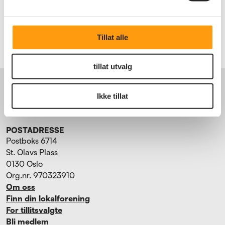
Bli medlem
Logg inn
Tillat alle
tillat utvalg
BESØKSADRESSE
Torggata 15
0181 Oslo
Ikke tillat
Tlf. 22 34 87 70
POSTADRESSE
Postboks 6714
St. Olavs Plass
0130 Oslo
Org.nr. 970323910
Om oss
Finn din lokalforening
For tillitsvalgte
Bli medlem