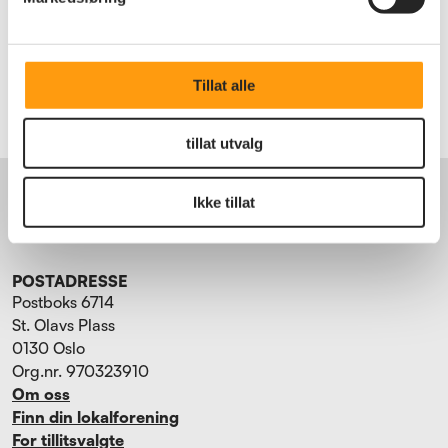
Bli medlem
Logg inn
Tillat alle
tillat utvalg
BESØKSADRESSE
Torggata 15
Ikke tillat
0181 Oslo
Tlf. 22 34 87 70
POSTADRESSE
Postboks 6714
St. Olavs Plass
0130 Oslo
Org.nr. 970323910
Om oss
Finn din lokalforening
For tillitsvalgte