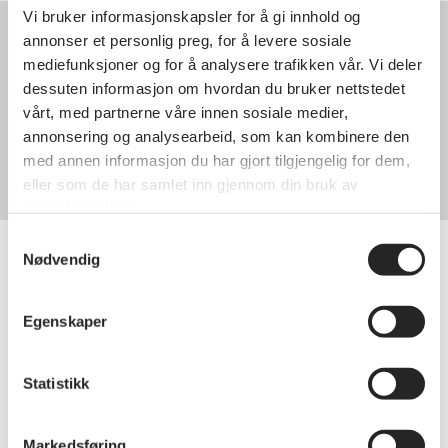
Vi bruker informasjonskapsler for å gi innhold og
Kontakt oss
annonser et personlig preg, for å levere sosiale
mediefunksjoner og for å analysere trafikken vår. Vi deler
Styret
dessuten informasjon om hvordan du bruker nettstedet
Tor Arne Andreassen
vårt, med partnerne våre innen sosiale medier,
90166236
annonsering og analysearbeid, som kan kombinere den
t-arna@outlook.com
med annen informasjon du har gjort tilgjengelig for dem,
Organisasjonsnummer
911855607
eller som de har samlet inn gjennom din bruk av
tjenestene deres.
Samtykkevalg
Nødvendig
Bli medlem i
Egenskaper
pensjonistforbundet
Statistikk
Bli medlem hos oss og få tilgang til
gode medlemsfordeler
og bli med på
lokale aktiviteter og arrangementer.
Markedsføring