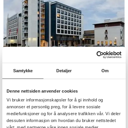
Annet
Samtykke
Detaljer
Om
Fylkesårsmøte tirsdag 18.mars 2025
på Scandic Hell hotell, Stjørdal.
Denne nettsiden anvender cookies
Registering av påmeldte delegater fra kl. 0900.
Vi bruker informasjonskapsler for å gi innhold og
Velkomsthilsen kl.1000. Første innlegg for dagen er
om beredskap av Dag Otto Skar,
annonser et personlig preg, for å levere sosiale
fylkesberedskapsjef hos Statsforvalteren. Årsmøte
mediefunksjoner og for å analysere trafikken vår. Vi deler
forhandlinger fra kl. 1100. Etter endt
dessuten informasjon om hvordan du bruker nettstedet
årsmøteforhandlinger kommer Miriam Sandem fra
vårt, med partnerne våre innen sosiale medier,