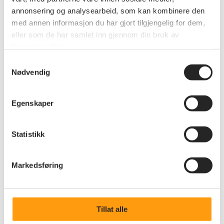
Pensjonistforbundet og har et innlegg om
annonsering og analysearbeid, som kan kombinere den
medlemsfordeler. Avslutter dagen kl.1700.
med annen informasjon du har gjort tilgjengelig for dem,
eller som de har samlet inn gjennom din bruk av
tjenestene deres.
Samtykkevalg
Nødvendig
Egenskaper
Statistikk
Annet
Kåseri om livet som Pensjonist.
Markedsføring
Stiklestad Nasjonale Kulturhus 22.oktober kl. 1200.
Tillat alle