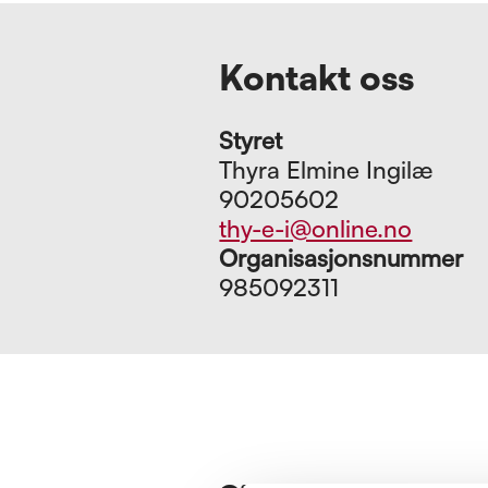
Kontakt oss
Styret
Thyra Elmine Ingilæ
90205602
thy-e-i@online.no
Organisasjonsnummer
985092311