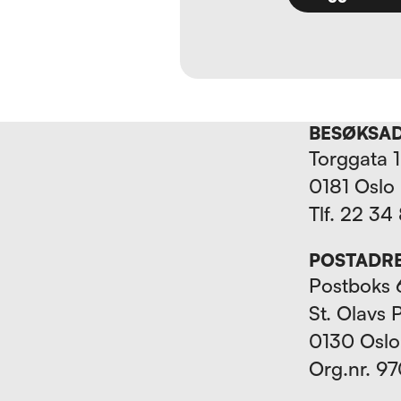
BESØKSA
Torggata 
0181 Oslo
Tlf. 22 34
POSTADR
Postboks 
St. Olavs 
0130 Oslo
Org.nr. 9