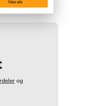
Tillat alle
t
rdeler
og