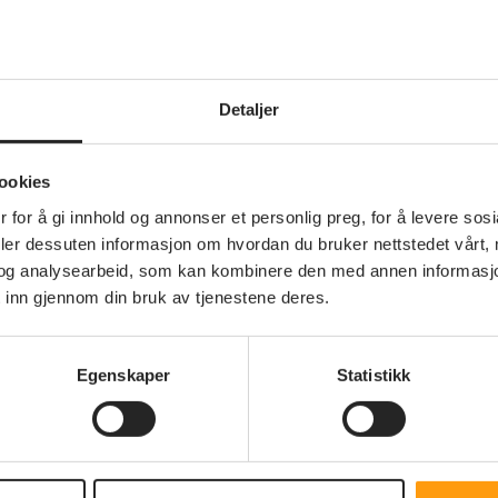
lkeslaget
innmark
Detaljer
ookies
 for å gi innhold og annonser et personlig preg, for å levere sos
deler dessuten informasjon om hvordan du bruker nettstedet vårt,
og analysearbeid, som kan kombinere den med annen informasjon d
 inn gjennom din bruk av tjenestene deres.
Annet
Nyhetsbrevet 03 er
Egenskaper
Statistikk
sendt ut
Nyhetsbrevet er nå sendt ut til alle
medlemmer som har mailadresse.