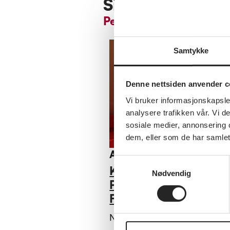
Siste nytt fra fy
Pensjonistforbundet F
Samtykke
Denne nettsiden anvender c
Vi bruker informasjonskapsler
analysere trafikken vår. Vi 
sosiale medier, annonsering 
dem, eller som de har samlet
Annet
Samtykkevalg
Kjære medlemmer i
Nødvendig
Pensjonistforbundet
Finnmark
Nyhetsbrev 4 - 25