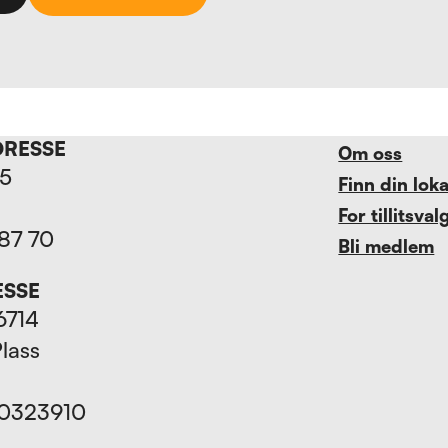
DRESSE
Om oss
15
Finn din lok
For tillitsval
 87 70
Bli medlem
ESSE
6714
Plass
70323910