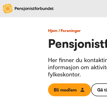
Hjem
/
foreninger
Pensjonis
Her finner du kontaktin
informasjon om aktivit
fylkeskontor.
Bli medlem
Gå t