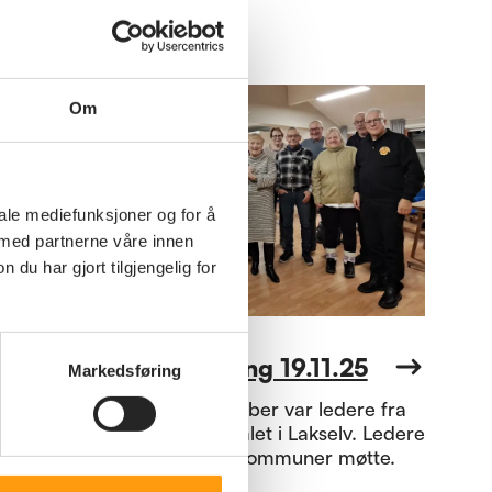
Om
iale mediefunksjoner og for å
 med partnerne våre innen
u har gjort tilgjengelig for
Annet
Ledersamling 19.11.25
Markedsføring
Den 19. november var ledere fra
hele fylket samlet i Lakselv. Ledere
fra 12, av 22, kommuner møtte.