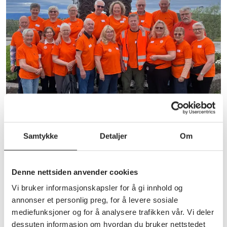
Annet
Informasjonsbrev juli 2026
Samtykke
Detaljer
Om
Takk til alle tillitsvalgte for den fantastiske jobben
dere gjør.
Denne nettsiden anvender cookies
Vi bruker informasjonskapsler for å gi innhold og
annonser et personlig preg, for å levere sosiale
mediefunksjoner og for å analysere trafikken vår. Vi deler
dessuten informasjon om hvordan du bruker nettstedet