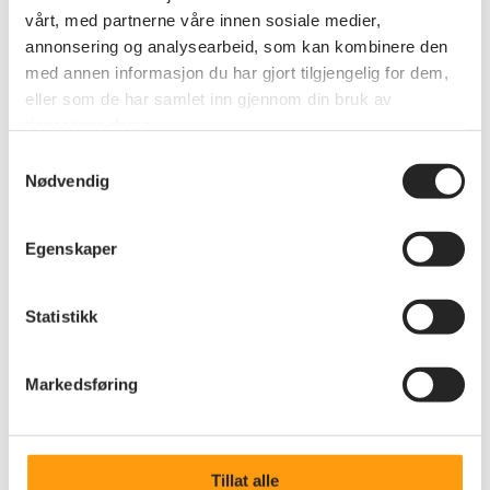
vårt, med partnerne våre innen sosiale medier,
annonsering og analysearbeid, som kan kombinere den
med annen informasjon du har gjort tilgjengelig for dem,
eller som de har samlet inn gjennom din bruk av
tjenestene deres.
Samtykkevalg
Nødvendig
Egenskaper
Medlemskap
Bli medlem - vinn opphold på
Statistikk
Storefjell
Sammen står vi sterkere - bli en del av
Markedsføring
pensjonistenes egen organisasjon som jobber for
fellesskap, aktivitet og dine rettigheter.
Tillat alle