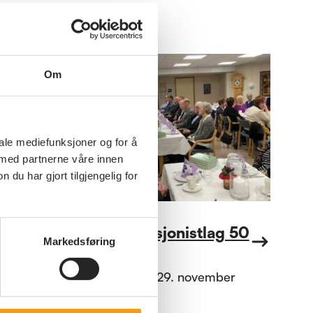
Om
iale mediefunksjoner og for å
 med partnerne våre innen
u har gjort tilgjengelig for
Annet
Hareid Pensjonistlag 50
Markedsføring
år.
Jubileumsfest 29. november
2024.