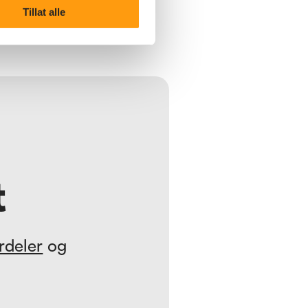
Tillat alle
t
rdeler
og