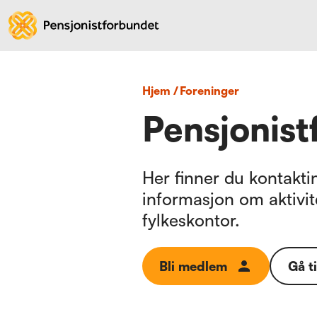
Hjem
/
foreninger
Pensjonis
Her finner du kontaktin
informasjon om aktivit
fylkeskontor.
Bli medlem
Gå t