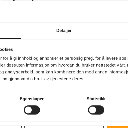
lkeslaget
øre og Romsdal
Detaljer
ookies
 for å gi innhold og annonser et personlig preg, for å levere sos
deler dessuten informasjon om hvordan du bruker nettstedet vårt,
og analysearbeid, som kan kombinere den med annen informasjon d
 inn gjennom din bruk av tjenestene deres.
Annet
g
Kleive
Egenskaper
Statistikk
Pensjonistforening
or
Kleive pensjonistforening setter
fokus på viktigheten av å ha et
beredskapslager i eget hjem.