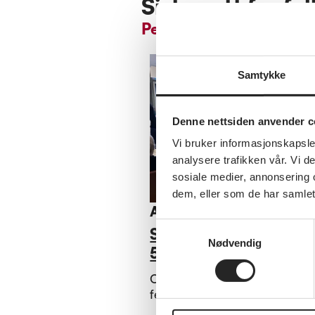
Siste nytt fra fy
Pensjonistforbundet M
Samtykke
Denne nettsiden anvender c
Vi bruker informasjonskapsler
analysere trafikken vår. Vi 
sosiale medier, annonsering 
dem, eller som de har samlet
Annet
Samtykkevalg
Surnadal Pensjonistla
Nødvendig
50 år.
Onsdag, 26.02.25 var det st
feiring