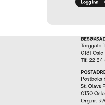
Logg inn
BESØKSA
Torggata 
0181 Oslo
Tlf. 22 34
POSTADR
Postboks 
St. Olavs 
0130 Oslo
Org.nr. 9