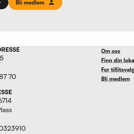
Bli medlem
DRESSE
Om oss
15
Finn din lok
For tillitsval
 87 70
Bli medlem
ESSE
6714
Plass
70323910