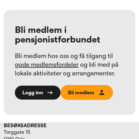
sosialt samvær, har ukene vist hvordan fellesskap
og aktivitet bidrar til både trivsel og synlighet.
Bli medlem i
pensjonistforbundet
Bli medlem hos oss og få tilgang til
gode medlemsfordeler
og bli med på
lokale aktiviteter og arrangementer.
Bli medlem
Logg inn
BESØKSADRESSE
Torggata 15