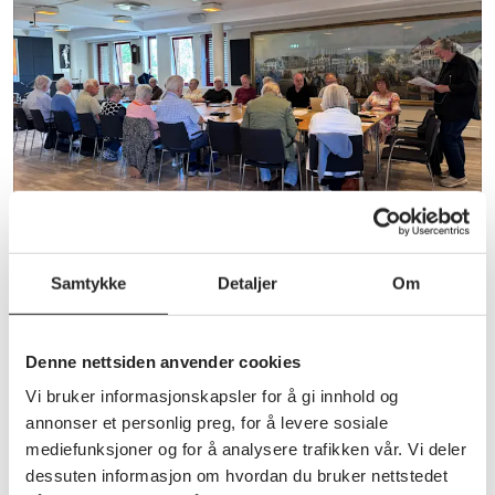
Annet
Samtykke
Detaljer
Om
Ledermøte 18. juni 2026
Pensjonistforbundet Vestfold samlet lokallagsledere
til en samling med hovedfokus på politisk
Denne nettsiden anvender cookies
påvirkning i kommunene. Målet er å styrke arbeidet
Vi bruker informasjonskapsler for å gi innhold og
for en bedre eldreomsorg gjennom samarbeid,
annonser et personlig preg, for å levere sosiale
kunnskap og tydeligere stemmer i lokale
mediefunksjoner og for å analysere trafikken vår. Vi deler
beslutningsprosesser.
dessuten informasjon om hvordan du bruker nettstedet