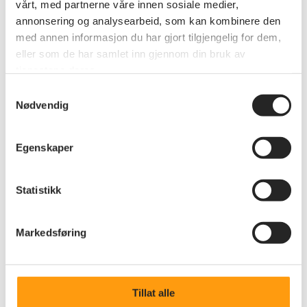
vårt, med partnerne våre innen sosiale medier,
annonsering og analysearbeid, som kan kombinere den
med annen informasjon du har gjort tilgjengelig for dem,
eller som de har samlet inn gjennom din bruk av
tjenestene deres.
Samtykkevalg
Nødvendig
Egenskaper
Annet
Statistikk
Invitasjon Storefjell 2026
Markedsføring
Velkommen til senioraktivitetsuke på Storefjell 31.
august til 3. september. Vi gleder oss til september!
Tillat alle