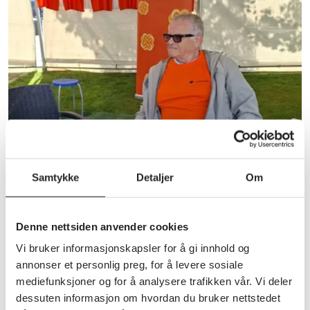
Medlemskap
Samtykke
Detaljer
Om
Aktive Pensjonister🌞
Pensjonistforbundet Varhaug har hatt en travel og
innholdsrik juni måned.
Denne nettsiden anvender cookies
Vi bruker informasjonskapsler for å gi innhold og
annonser et personlig preg, for å levere sosiale
mediefunksjoner og for å analysere trafikken vår. Vi deler
dessuten informasjon om hvordan du bruker nettstedet