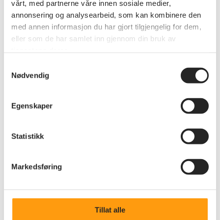
vårt, med partnerne våre innen sosiale medier,
annonsering og analysearbeid, som kan kombinere den
med annen informasjon du har gjort tilgjengelig for dem,
eller som de har samlet inn gjennom din bruk av
tjenestene deres.
Samtykkevalg
Nødvendig
Egenskaper
Annet
Statistikk
Åpent møte på Hjelmeland
22. juni arrangerte Pensjonistforbundet Rogaland
Markedsføring
sitt siste åpne møte før sommerferien på Spinneriet
på Hjelmeland.
Tillat alle