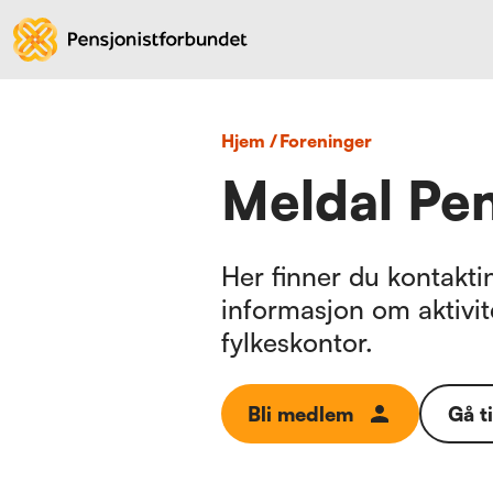
Hjem
/
foreninger
Meldal Pen
Her finner du kontaktin
informasjon om aktivit
fylkeskontor.
Bli medlem
Gå t