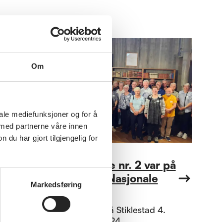
Om
iale mediefunksjoner og for å
 med partnerne våre innen
u har gjort tilgjengelig for
Annet
Regionmøte nr. 2 var på
Stiklestad Nasjonale
Markedsføring
Kulturhus.
Regionmøte på Stiklestad 4.
september 2024