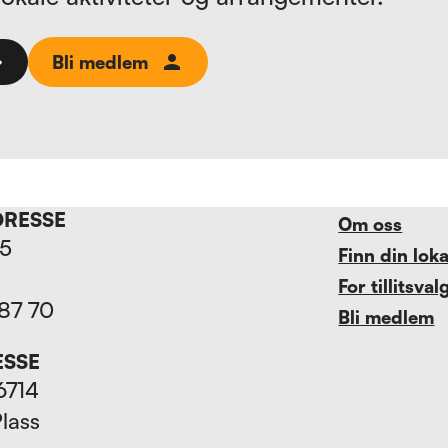
Bli medlem
DRESSE
Om oss
15
Finn din lok
For tillitsval
 87 70
Bli medlem
ESSE
6714
Plass