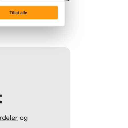
Tillat alle
t
rdeler
og