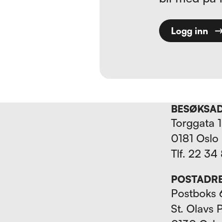
Logg inn
BESØKSA
Torggata 
0181 Oslo
Tlf. 22 34
POSTADR
Postboks 
St. Olavs 