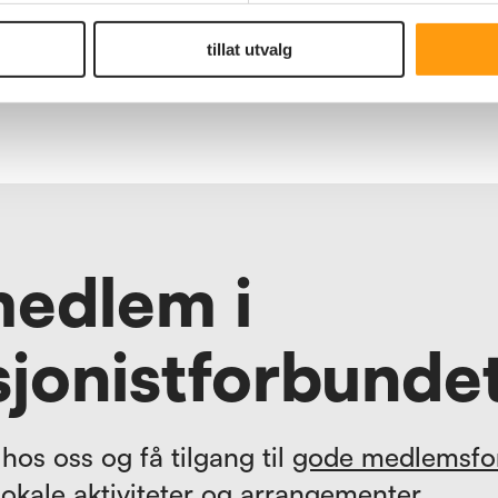
tillat utvalg
,
ter
t
.
medlem i
jonistforbunde
hos oss og få tilgang til
gode medlemsfo
lokale aktiviteter og arrangementer.