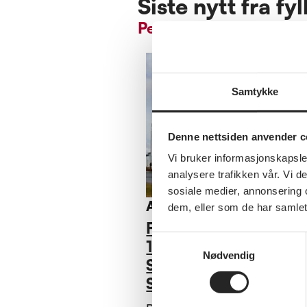
Siste nytt fra fy
Pensjonistforbundet Tr
Samtykke
Denne nettsiden anvender c
Vi bruker informasjonskapsler
analysere trafikken vår. Vi 
sosiale medier, annonsering 
Annet
dem, eller som de har samlet
Fylkesårsmøte tirsdag
Samtykkevalg
18.mars 2025 på
Nødvendig
Scandic Hell hotell,
Stjørdal.