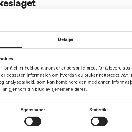
lkeslaget
øndelag
Detaljer
ookies
 for å gi innhold og annonser et personlig preg, for å levere sos
deler dessuten informasjon om hvordan du bruker nettstedet vårt,
og analysearbeid, som kan kombinere den med annen informasjon d
Annet
 inn gjennom din bruk av tjenestene deres.
Kåseri om livet som
Pensjonist.
Egenskaper
Statistikk
Stiklestad Nasjonale Kulturhus
22.oktober kl. 1200.