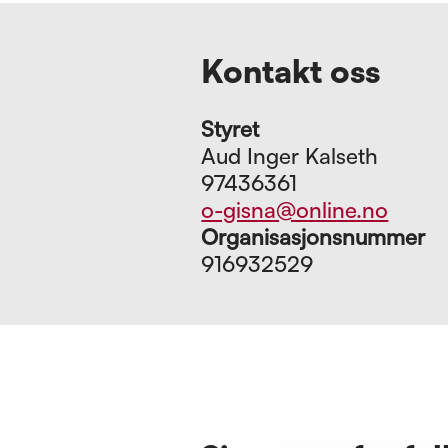
Kontakt oss
Styret
Aud Inger Kalseth
97436361
o-gisna@online.no
Organisasjonsnummer
916932529