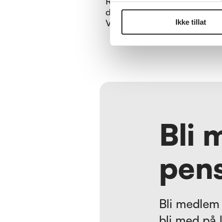
Registering av påmeldte
delegater fra kl. 0900.
Velkomsthilsen kl.1000. Første
Ikke tillat
innlegg for dagen er om
beredskap av Dag Otto Skar
fylkesberedskapsjef hos
Statsforvalteren. Årsmøte
forhandlinger fra kl. 1100. Et
endt årsmøteforhandlinger
kommer Miriam Sandem fra
Pensjonistforbundet og har e
innlegg om medlemsfordeler
Bli 
Avslutter dagen kl.1700.
pens
Bli medlem 
bli med på 