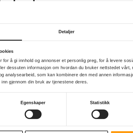
lkeslaget
uskerud
Detaljer
ookies
 for å gi innhold og annonser et personlig preg, for å levere sos
deler dessuten informasjon om hvordan du bruker nettstedet vårt,
og analysearbeid, som kan kombinere den med annen informasjon d
 inn gjennom din bruk av tjenestene deres.
Medlemskap
Bli medlem - vinn
Egenskaper
Statistikk
opphold på Storefjell
en
Sammen står vi sterkere - bli en
del av pensjonistenes egen
organisasjon som jobber for