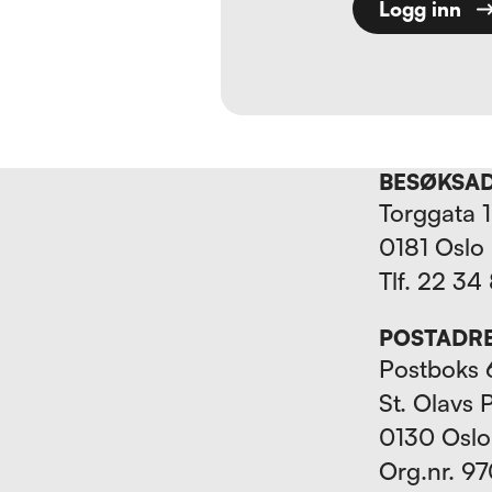
Logg inn
BESØKSA
Torggata 
0181 Oslo
Tlf. 22 34
POSTADR
Postboks 
St. Olavs 
0130 Oslo
Org.nr. 9