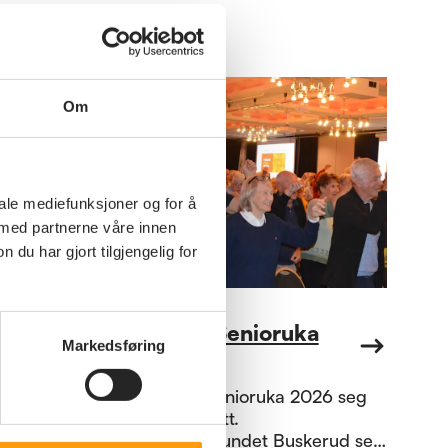
Om
iale mediefunksjoner og for å
 med partnerne våre innen
u har gjort tilgjengelig for
Kultur
Bussruter Senioruka
Markedsføring
2026
Nå nærmer Senioruka 2026 seg
med stormskritt.
Pensjonistforbundet Buskerud ser