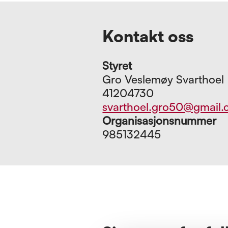
Kontakt oss
Styret
Gro Veslemøy Svarthoel
41204730
svarthoel.gro50@gmail
Organisasjonsnummer
985132445