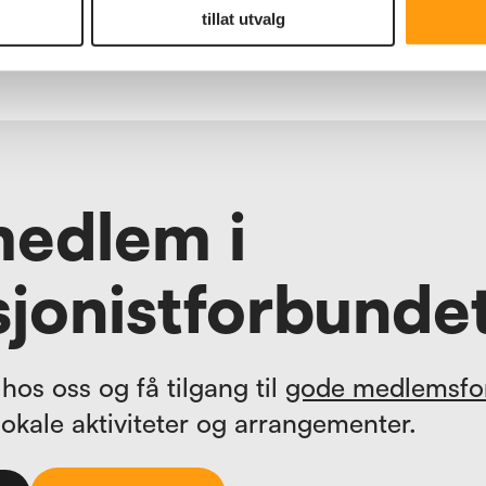
fellesskap, aktivitet og dine
tillat utvalg
rettigheter.
medlem i
jonistforbunde
hos oss og få tilgang til
gode medlemsfo
lokale aktiviteter og arrangementer.