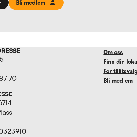
Bli medlem
DRESSE
Om oss
15
Finn din lok
For tillitsval
 87 70
Bli medlem
ESSE
6714
Plass
70323910