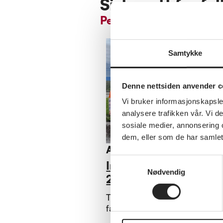
Siste nytt fra fy
Pensjonistforbundet B
Samtykke
Denne nettsiden anvender c
Vi bruker informasjonskapsler
analysere trafikken vår. Vi 
sosiale medier, annonsering 
dem, eller som de har samlet
Annet
Samtykkevalg
Informasjonsbrev juli
Nødvendig
2026
Takk til alle tillitsvalgte for d
fantastiske jobben dere gjør.