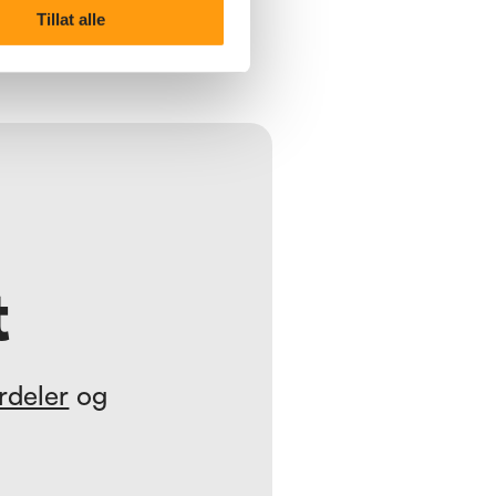
frem til å møte alle deltakerne.
Tillat alle
t
rdeler
og