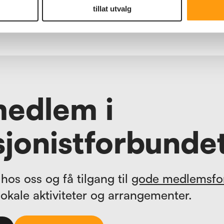
fellesskap, aktivitet og dine
tillat utvalg
rettigheter.
medlem i
jonistforbunde
hos oss og få tilgang til
gode medlemsfo
lokale aktiviteter og arrangementer.