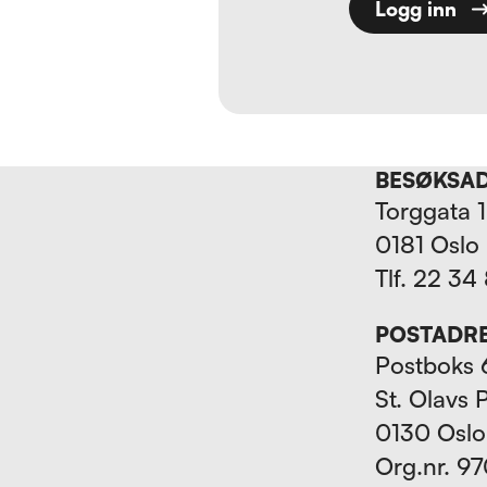
Logg inn
BESØKSA
Torggata 
0181 Oslo
Tlf. 22 34
POSTADR
Postboks 
St. Olavs 
0130 Oslo
Org.nr. 9