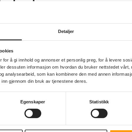
lkeslaget
uskerud
Detaljer
ookies
 for å gi innhold og annonser et personlig preg, for å levere sos
deler dessuten informasjon om hvordan du bruker nettstedet vårt,
og analysearbeid, som kan kombinere den med annen informasjon d
 inn gjennom din bruk av tjenestene deres.
Medlemskap
Bli medlem - vinn
Egenskaper
Statistikk
opphold på Storefjell
en
Sammen står vi sterkere - bli en
del av pensjonistenes egen
organisasjon som jobber for