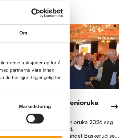
Om
iale mediefunksjoner og for å
 med partnerne våre innen
u har gjort tilgjengelig for
Kultur
Bussruter Senioruka
Markedsføring
2026
Nå nærmer Senioruka 2026 seg
med stormskritt.
Pensjonistforbundet Buskerud ser