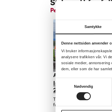
Siste nytt fra fy
Pensjonistforbundet B
Samtykke
Denne nettsiden anvender c
Vi bruker informasjonskapsler
analysere trafikken vår. Vi 
sosiale medier, annonsering 
dem, eller som de har samlet
Annet
Samtykkevalg
Informasjonsbrev juli
Nødvendig
2026
Takk til alle tillitsvalgte for d
fantastiske jobben dere gjør.