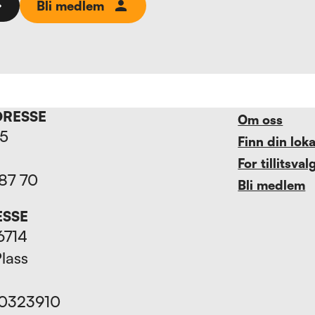
Bli medlem
DRESSE
Om oss
15
Finn din lok
For tillitsval
 87 70
Bli medlem
ESSE
6714
Plass
70323910