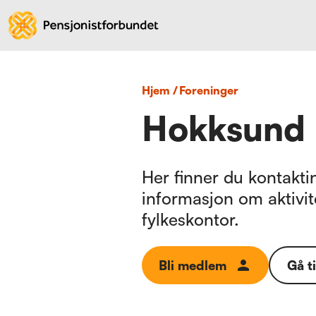
Hjem
/
foreninger
Hokksund 
Her finner du kontaktin
informasjon om aktivit
fylkeskontor.
Bli medlem
Gå t