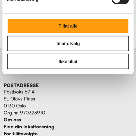
Bli medlem
Logg inn
Tillat alle
tillat utvalg
BESØKSADRESSE
Torggata 15
Ikke tillat
0181 Oslo
Tlf. 22 34 87 70
POSTADRESSE
Postboks 6714
St. Olavs Plass
0130 Oslo
Org.nr. 970323910
Om oss
Finn din lokalforening
For tillitsvalgte