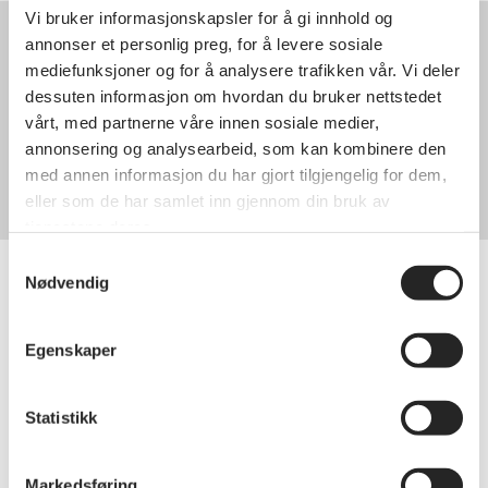
Vi bruker informasjonskapsler for å gi innhold og
Kontakt oss
annonser et personlig preg, for å levere sosiale
mediefunksjoner og for å analysere trafikken vår. Vi deler
Styret
dessuten informasjon om hvordan du bruker nettstedet
May Valle
vårt, med partnerne våre innen sosiale medier,
97739636
annonsering og analysearbeid, som kan kombinere den
valle.may.51@gmail.com
med annen informasjon du har gjort tilgjengelig for dem,
Organisasjonsnummer
996148734
eller som de har samlet inn gjennom din bruk av
tjenestene deres.
Samtykkevalg
Nødvendig
Bli medlem i
Egenskaper
pensjonistforbundet
Statistikk
Bli medlem hos oss og få tilgang til
gode medlemsfordeler
og bli med på
lokale aktiviteter og arrangementer.
Markedsføring