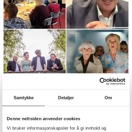
Annet
Arrangementer og aktiviteter høsten
2026
Samtykke
Detaljer
Om
Hold av datoene, og bli med på både musikalske,
lærerike, og ikke minst begivenhetsrike opplevelser
Denne nettsiden anvender cookies
høsten 2026🤩
Vi bruker informasjonskapsler for å gi innhold og