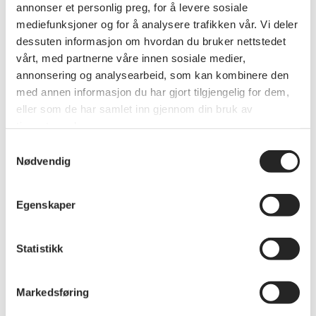
annonser et personlig preg, for å levere sosiale
mediefunksjoner og for å analysere trafikken vår. Vi deler
dessuten informasjon om hvordan du bruker nettstedet
vårt, med partnerne våre innen sosiale medier,
annonsering og analysearbeid, som kan kombinere den
med annen informasjon du har gjort tilgjengelig for dem,
eller som de har samlet inn gjennom din bruk av
tjenestene deres.
Samtykkevalg
Nødvendig
Egenskaper
Annet
Statistikk
Café & Musikk 2. september med
MONICAZ VALS - En hyllest til
Monica Zetterlund
Markedsføring