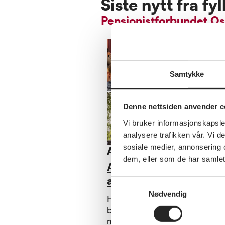
Siste nytt fra fy
Pensjonistforbundet Os
Samtykke
Denne nettsiden anvender c
Vi bruker informasjonskapsler
analysere trafikken vår. Vi 
sosiale medier, annonsering 
Annet
dem, eller som de har samlet
Arrangementer og
aktiviteter høsten 20
Samtykkevalg
Nødvendig
Hold av datoene, og bli med
både musikalske, lærerike, o
minst begivenhetsrike opple