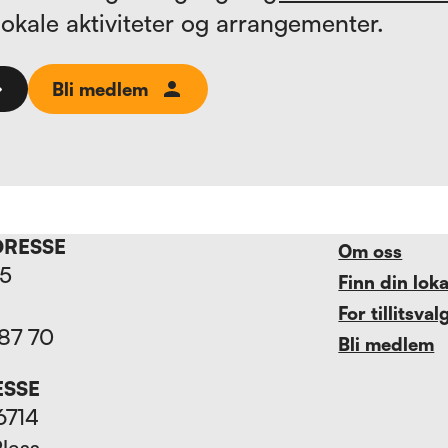
lokale aktiviteter og arrangementer.
Bli medlem
DRESSE
Om oss
15
Finn din lok
For tillitsval
 87 70
Bli medlem
ESSE
6714
Plass