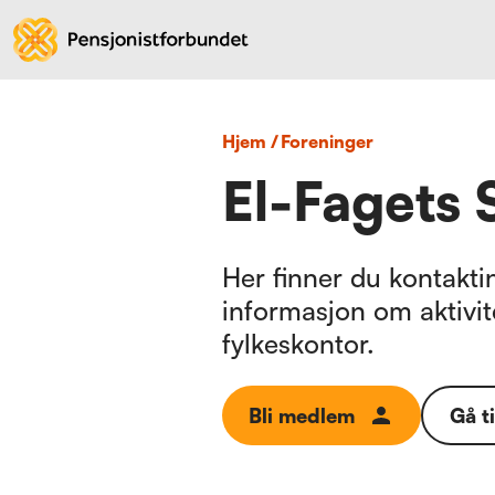
Hjem
/
foreninger
El-Fagets 
Her finner du kontaktin
informasjon om aktivit
fylkeskontor.
Bli medlem
Gå t