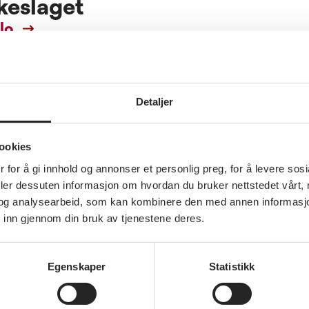
lkeslaget
lo
Detaljer
ookies
 for å gi innhold og annonser et personlig preg, for å levere sos
deler dessuten informasjon om hvordan du bruker nettstedet vårt,
og analysearbeid, som kan kombinere den med annen informasjon d
Annet
 inn gjennom din bruk av tjenestene deres.
Café & Musikk 2.
26
september med
MONICAZ VALS - En
Egenskaper
Statistikk
 på
hyllest til Monica
g ikke
Zetterlund
velser