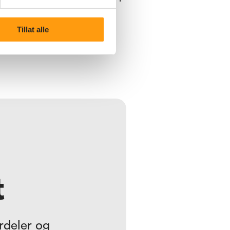
& Kåseri i Det Norske Teatret.
Tillat alle
t
rdeler
og