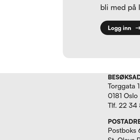
bli med på 
Logg inn
BESØKSA
Torggata 
0181 Oslo
Tlf. 22 34
POSTADR
Postboks 
St. Olavs 