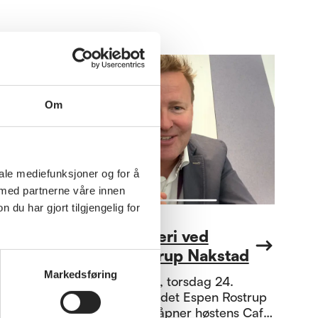
Om
iale mediefunksjoner og for å
 med partnerne våre innen
u har gjort tilgjengelig for
Annet
Café & Kåseri ved
Espen Rostrup Nakstad
Markedsføring
Hold av dagen, torsdag 24.
september, er det Espen Rostrup
Nakstad, som åpner høstens Café