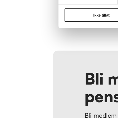
høsten 2026🤩
Ikke tillat
Bli 
pens
Bli medlem 