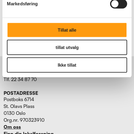
gode medlemsfordeler
og bli med på
Markedsføring
lokale aktiviteter og arrangementer.
Bli medlem
Logg inn
Tillat alle
tillat utvalg
BESØKSADRESSE
Ikke tillat
Torggata 15
0181 Oslo
Tlf. 22 34 87 70
POSTADRESSE
Postboks 6714
St. Olavs Plass
0130 Oslo
Org.nr. 970323910
Om oss
Finn din lokalforening