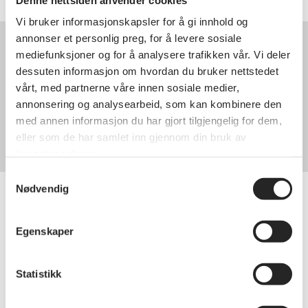
Vi bruker informasjonskapsler for å gi innhold og
annonser et personlig preg, for å levere sosiale
Kontakt oss
mediefunksjoner og for å analysere trafikken vår. Vi deler
Styret
dessuten informasjon om hvordan du bruker nettstedet
Frank Bertheussen
vårt, med partnerne våre innen sosiale medier,
90694946
annonsering og analysearbeid, som kan kombinere den
ulvsvaage6@gmail.com
med annen informasjon du har gjort tilgjengelig for dem,
Organisasjonsnummer
eller som de har samlet inn gjennom din bruk av
992233125
tjenestene deres.
Samtykkevalg
Nødvendig
Bli medlem i
Egenskaper
pensjonistforbundet
Statistikk
Bli medlem hos oss og få tilgang til