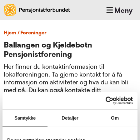
Meny
Hjem
/
foreninger
Ballangen og Kjeldebotn
Pensjonistforening
Her finner du kontaktinformasjon til
lokalforeningen. Ta gjerne kontakt for å få
informasjon om aktiviteter og hva du kan bli
med på. Du kan også kontakte ditt
fylkeskontor.
Bli medlem
Samtykke
Detaljer
Om
Gå til medlemsfordeler
Denne nettsiden anvender cookies