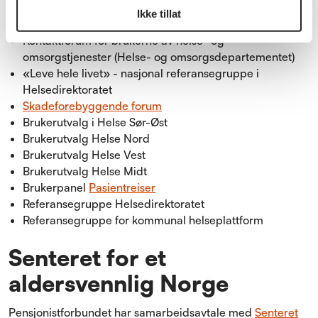
helseområdet
Ikke tillat
Kontaktforum for brukerne av helse- og
omsorgstjenester (Helse- og omsorgsdepartementet)
«Leve hele livet» - nasjonal referansegruppe i
Helsedirektoratet
Skadeforebyggende forum
Brukerutvalg i Helse Sør-Øst
Brukerutvalg Helse Nord
Brukerutvalg Helse Vest
Brukerutvalg Helse Midt
Brukerpanel
Pasientreiser
Referansegruppe Helsedirektoratet
Referansegruppe for kommunal helseplattform
Senteret for et
aldersvennlig Norge
Pensjonistforbundet har samarbeidsavtale med
Senteret