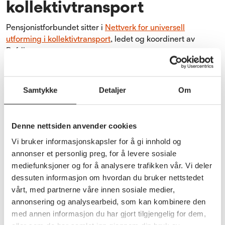
kollektivtransport
Pensjonistforbundet sitter i
Nettverk for universell
utforming i kollektivtransport
, ledet og koordinert av
Bufdir.
Nordiske
samarbeidskomiteen
Samtykke
Detaljer
Om
Vi er med i NSK, sammen med nordiske
Denne nettsiden anvender cookies
søsterorganisasjoner i Sverige, Danmark, Finland, Island
og Færøyene.
Vi bruker informasjonskapsler for å gi innhold og
annonser et personlig preg, for å levere sosiale
NRKs brukerråd
mediefunksjoner og for å analysere trafikken vår. Vi deler
dessuten informasjon om hvordan du bruker nettstedet
Pensjonistforbundet sitter i
NRKs brukerråd
sammen med
vårt, med partnerne våre innen sosiale medier,
LUPE (Landsforeningen for Utviklingshemmede og
annonsering og analysearbeid, som kan kombinere den
pårørende), LSHDB (Landsforbundet for kombinert syns-
med annen informasjon du har gjort tilgjengelig for dem,
og hørselshemmede/døvblinde), Blindeforbundet,