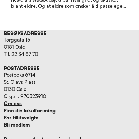
blant eldre. Og at eldre som ønsker å tilpasse egen
bolig til alderdommen, kan søke tilskudd i
Husbanken.
BESØKSADRESSE
Torggata 15
0181 Oslo
Tlf. 22 34 87 70
POSTADRESSE
Postboks 6714
St. Olavs Plass
0130 Oslo
Org.nr. 970323910
Om oss
Finn din lokalforening
For tillitsvalgte
Bli medlem