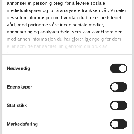
annonser et personlig preg, for å levere sosiale
mediefunksjoner og for å analysere trafikken vår. Vi deler
dessuten informasjon om hvordan du bruker nettstedet
vårt, med partnerne våre innen sosiale medier,
annonsering og analysearbeid, som kan kombinere den
med annen informasjon du har gjort tilgjengelig for dem,
eller som de har samlet inn gjennom din bruk av
tjenestene deres.
Samtykkevalg
Nødvendig
Egenskaper
Økonomi
Gjennomslag: Historisk løft for
Statistikk
minstepensjonister
Ap, SV, Rødt, MDG og Sp er enige om å øke
minstepensjonen med 8 000 kroner i året. - Dette
Markedsføring
er et viktig gjennomslag, som viser at målrettet
arbeid nytter, sier forbundsleder Jan Davidsen.