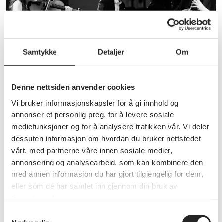
Samtykke
Detaljer
Om
Denne nettsiden anvender cookies
Medlemsfordel
Vi bruker informasjonskapsler for å gi innhold og
annonser et personlig preg, for å levere sosiale
Med Oslo Quartet Series og Bergen
mediefunksjoner og for å analysere trafikken vår. Vi deler
Kammermusikkforening kan du nyte herlige
dessuten informasjon om hvordan du bruker nettstedet
musikkopplevelser i ærverdige omgivelser, med
vårt, med partnerne våre innen sosiale medier,
strykekvartetter fra hele verden. Les mer om hver enkelt i
boksene under👇
annonsering og analysearbeid, som kan kombinere den
med annen informasjon du har gjort tilgjengelig for dem,
Bergen Kammermusikkforening
eller som de har samlet inn gjennom din bruk av
Gir våre medlemmer 100 kroner i rabatt på
tjenestene deres.
alle konsertbilletter.
Samtykkevalg