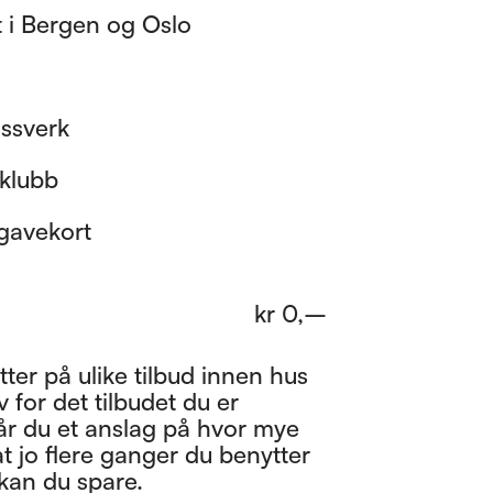
t i Bergen og Oslo
ssverk
klubb
gavekort
kr
0
,–
ter på ulike tilbud innen hus
 for det tilbudet du er
 får du et anslag på hvor mye
t jo flere ganger du benytter
 kan du spare.