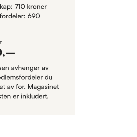
ap: 710 kroner
ordeler: 690
r
0
,–
sen avhenger av
edlemsfordeler du
et av for. Magasinet
ten er inkludert.