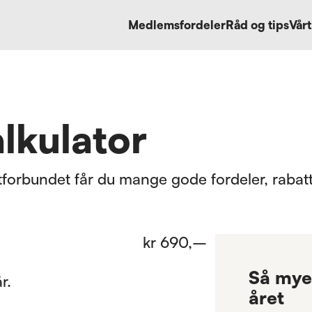
Medlemsfordeler
Råd og tips
Vårt
lkulator
orbundet får du mange gode fordeler, rabatte
kr
690
,–
Så mye 
r.
året