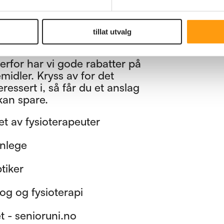
tillat utvalg
kr
0
,–
het
Derfor har vi gode rabatter på
midler. Kryss av for det
eressert i, så får du et anslag
kan spare.
et av fysioterapeuter
nnlege
tiker
og og fysioterapi
t - senioruni.no