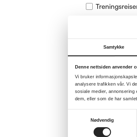
Treningsreis
Thorbjørnrud 
Temareiser m
Samtykke
Syden og sto
Solgården, S
Denne nettsiden anvender c
Vi bruker informasjonskapsler
Nortrip-guid
analysere trafikken vår. Vi 
Hurtigruten/ 
sosiale medier, annonsering 
dem, eller som de har samlet
Hotellavtale
Samtykkevalg
Go Nordic Cru
Nødvendig
Dag Aasbø Tr