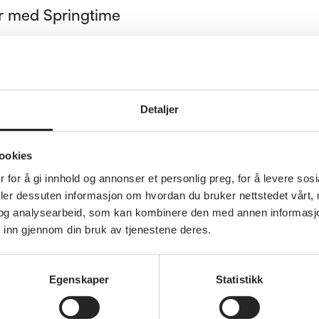
er med Springtime
Hotell
ed Fotefar
Detaljer
rby med Apollo
pania
ookies
 for å gi innhold og annonser et personlig preg, for å levere sos
en
deler dessuten informasjon om hvordan du bruker nettstedet vårt,
Boreal Adventure
og analysearbeid, som kan kombinere den med annen informasjon d
 inn gjennom din bruk av tjenestene deres.
 med Thon
iseline
Egenskaper
Statistikk
avel