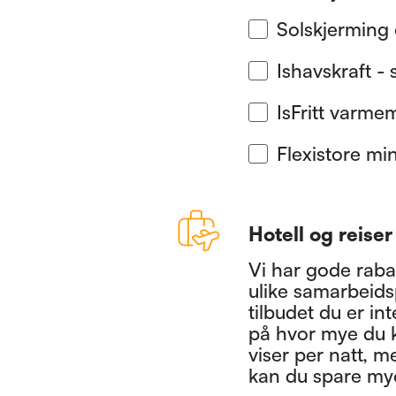
Solskjerming 
Ishavskraft -
IsFritt varme
Flexistore mi
Hotell og reiser
Vi har gode rabat
ulike samarbeids
tilbudet du er int
på hvor mye du k
viser per natt, m
kan du spare my