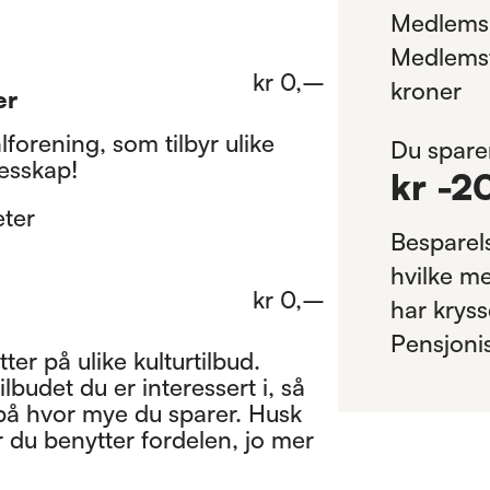
Medlemsk
Medlemsf
kr
0
,–
kroner
er
alforening, som tilbyr ulike
Du spare
lesskap!
kr
-2
eter
Besparel
hvilke m
kr
0
,–
har kryss
Pensjonis
ter på ulike kulturtilbud.
ilbudet du er interessert i, så
 på hvor mye du sparer. Husk
r du benytter fordelen, jo mer