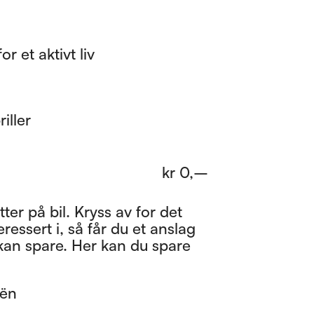
r for et aktivt liv
riller
kr
0
,–
ter på bil. Kryss av for det
eressert i, så får du et anslag
kan spare. Her kan du spare
oën