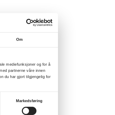
Om
iale mediefunksjoner og for å
 med partnerne våre innen
u har gjort tilgjengelig for
Markedsføring