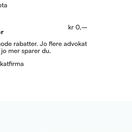
ota
kr
0
,–
er
gode rabatter. Jo flere advokat
 jo mer sparer du.
katfirma