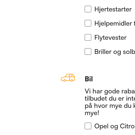
Hjertestarter
H​​​​​​jelpemidle
Flytevester
Briller og solb
Bil
Vi har gode rabat
tilbudet du er int
på hvor mye du 
mye!
Opel og Citr