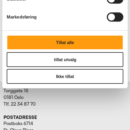
Redningsselskapet
Markedsføring
Som medlem får du 15% rabatt
Logg inn for å se rabattkoden
Tillat alle
Logg inn
Bli medlem
tillat utvalg
Ikke tillat
BESØKSADRESSE
Torggata 15
0181 Oslo
Tlf. 22 34 87 70
POSTADRESSE
Postboks 6714
St. Olavs Plass