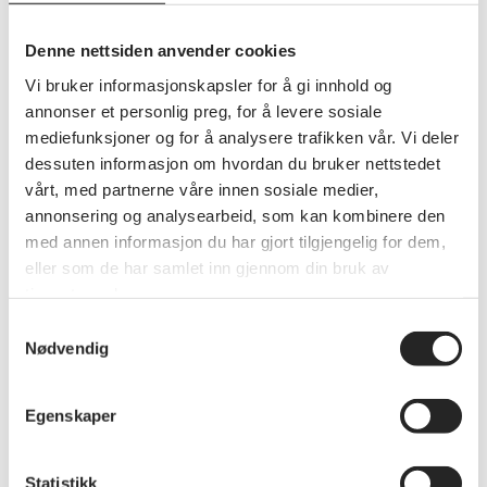
Denne nettsiden anvender cookies
Vi bruker informasjonskapsler for å gi innhold og
annonser et personlig preg, for å levere sosiale
mediefunksjoner og for å analysere trafikken vår. Vi deler
dessuten informasjon om hvordan du bruker nettstedet
Medlemsfordel
vårt, med partnerne våre innen sosiale medier,
annonsering og analysearbeid, som kan kombinere den
Som medlem får du 15 % rabatt på alle produkter i
med annen informasjon du har gjort tilgjengelig for dem,
nettbutikken til Redningsselskapet. Rabatten gjelder ikke
eller som de har samlet inn gjennom din bruk av
tilbudsvarer og kan ikke kombineres med andre
tjenestene deres.
kampanjetilbud.
Samtykkevalg
Nødvendig
Les mer om Redningsselskapet her
Hvis du har spørsmål, kan disse rettes direkte til
Egenskaper
kundeservice;
nettbutikk@rs.no
Bruk din medlemsfordel hos
Statistikk