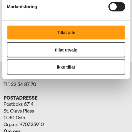
Markedsføring
Les mer om det ordinære reisetilbudet her
Har du spørsmål? Kontakt Dag Aasbø Travel,
Tillat alle
telefon
37 15 70 31
tillat utvalg
BESØKSADRESSE
Ikke tillat
Torggata 15
0181 Oslo
Tlf. 22 34 87 70
POSTADRESSE
Postboks 6714
St. Olavs Plass
0130 Oslo
Org.nr. 970323910
Om oss