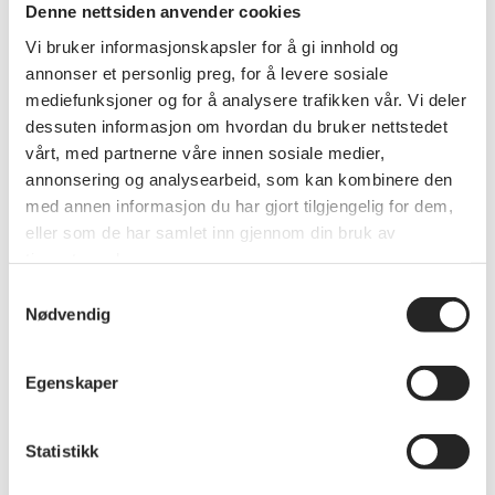
Denne nettsiden anvender cookies
Vi bruker informasjonskapsler for å gi innhold og
annonser et personlig preg, for å levere sosiale
mediefunksjoner og for å analysere trafikken vår. Vi deler
dessuten informasjon om hvordan du bruker nettstedet
vårt, med partnerne våre innen sosiale medier,
annonsering og analysearbeid, som kan kombinere den
med annen informasjon du har gjort tilgjengelig for dem,
Ordinært medlemstilbud
eller som de har samlet inn gjennom din bruk av
Med Dag Aasbø Travel får du rabatt på turer, utviklet
tjenestene deres.
spesielt for medlemmer i Pensjonistforbundet. Alle turer
Samtykkevalg
går fra Oslo, er ferdig rabattert og du får 50 % rabatt på
Nødvendig
enkeltromstillegg når du reiser alene.
Egenskaper
Medlemsturene kan du lese mer om her
Fra 2025 omfatter avtalen også rabatt på 500 kroner på
Statistikk
ordinære reiser med fly fra Tromsø, Trondheim, Bergen,
Stavanger, Kristiansand og Harstad/Narvik