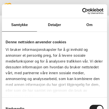
Meny
Samtykke
Detaljer
Om
Pensjonistforbundet
Pensjonistforbundet
Denne nettsiden anvender cookies
TELEFONNUMMER
Vi bruker informasjonskapsler for å gi innhold og
22348770
annonser et personlig preg, for å levere sosiale
mediefunksjoner og for å analysere trafikken vår. Vi deler
BESØKSADRESSE
dessuten informasjon om hvordan du bruker nettstedet
Postboks 6714, St. Olavs Plass
vårt, med partnerne våre innen sosiale medier,
0130 OSLO
annonsering og analysearbeid, som kan kombinere den
med annen informasjon du har gjort tilgjengelig for dem,
EPOST-ADRESSE
eller som de har samlet inn gjennom din bruk av
medlem@pensjonistforbundet.no
tjenestene deres.
Samtykkevalg
Nødvendig