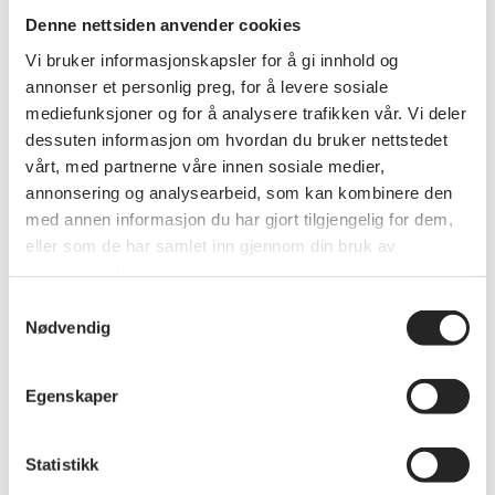
tilgjengelige og inkluderende, blir det lettere for eldre å
Denne nettsiden anvender cookies
være selvstendige, handle selv, besøke venner – og ikke
minst: bidra.
Vi bruker informasjonskapsler for å gi innhold og
annonser et personlig preg, for å levere sosiale
mediefunksjoner og for å analysere trafikken vår. Vi deler
dessuten informasjon om hvordan du bruker nettstedet
Aldersvennlige
vårt, med partnerne våre innen sosiale medier,
annonsering og analysearbeid, som kan kombinere den
lokalsamfunn
med annen informasjon du har gjort tilgjengelig for dem,
eller som de har samlet inn gjennom din bruk av
tjenestene deres.
Samtykkevalg
Frivillig arbeid
Nødvendig
Gangvennlige lokalsamfunn: Benker,
snømåking, lys mm
Egenskaper
Statistikk