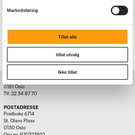
Markedsføring
Tillat alle
tillat utvalg
Ikke tillat
BESØKSADRESSE
Torggata 15
0181 Oslo
Tlf. 22 34 87 70
POSTADRESSE
Postboks 6714
St. Olavs Plass
0130 Oslo
Org.nr. 970323910