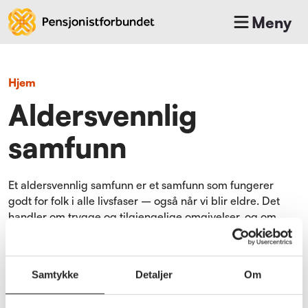
Meny
Hjem
Aldersvennlig
samfunn
Et aldersvennlig samfunn er et samfunn som fungerer
godt for folk i alle livsfaser – også når vi blir eldre. Det
handler om trygge og tilgjengelige omgivelser, og om
sosiale fellesskap og deltakelse.
Trygge fortauer, god belysning, benker å hvile på og
Samtykke
Detaljer
Om
universell utforming i bygg og transport gjør det enklere å
bevege seg ute og delta i samfunnet. Når omgivelsene er