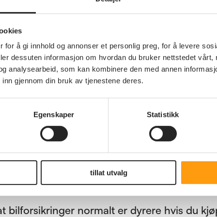
relengde, biltype, motorstørrelse, bosted og al
samme opplysningene når du sjekker pris, slik
ookies
eelt grunnlag.
 for å gi innhold og annonser et personlig preg, for å levere sos
deler dessuten informasjon om hvordan du bruker nettstedet vårt,
bud fra flere selskap, vurder følgende:
og analysearbeid, som kan kombinere den med annen informasjon d
 inn gjennom din bruk av tjenestene deres.
e. Mange eldre bruker bilen mindre enn de gj
kjørelengden. Hvis du likevel skal ut på en elle
Egenskaper
Statistikk
 kontakte selskapet og justere opp kjørelengd
genandelen på forsikringen for å få
rhetstiltak som kan føre til lavere pris. Dette
tillat utvalg
ering i egen garasje, bilalarm og ingen fører
 bilforsikringer normalt er dyrere hvis du kj