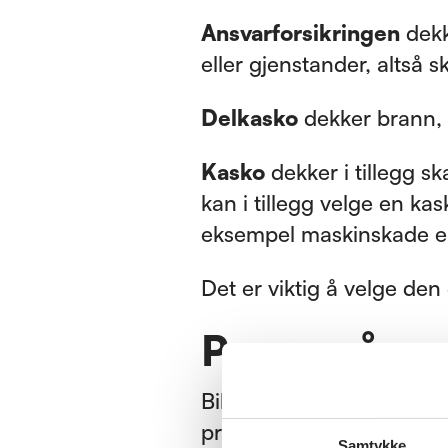
Ansvarforsikringen
dekk
eller gjenstander, altså s
Delkasko
dekker brann, t
Kasko
dekker i tillegg s
kan i tillegg velge en k
eksempel maskinskade el
Det er viktig å velge de
Penger å sp
Bilforsikring kan være k
pris hos flere forsikrings
Samtykke