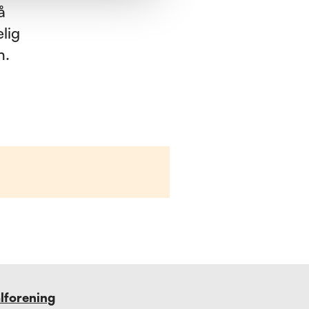
å
elig
n.
alforening