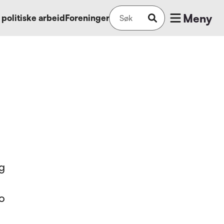
Meny
 politiske arbeid
Foreninger
eg
I
ko