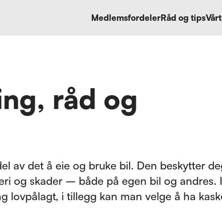
Medlemsfordeler
Råd og tips
Vårt
ring, råd og
 del av det å eie og bruke bil. Den beskytter d
eri og skader – både på egen bil og andres. 
g lovpålagt, i tillegg kan man velge å ha kas