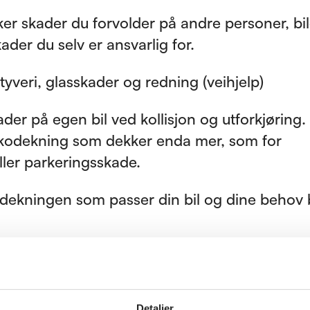
er skader du forvolder på andre personer, bil
kader du selv er ansvarlig for.
yveri, glasskader og redning (veihjelp)
kader på egen bil ved kollisjon og utforkjøring
askodekning som dekker enda mer, som for
ler parkeringsskade.
n dekningen som passer din bil og dine behov 
are
ostbart, og det kan være mye å spare ved å sj
selskap årlig. Prisen settes blant annet utfra 
Detaljer