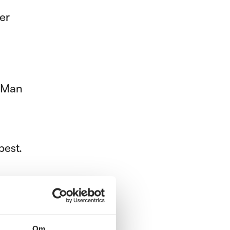
er
. Man
best.
ekke
bonus
Om