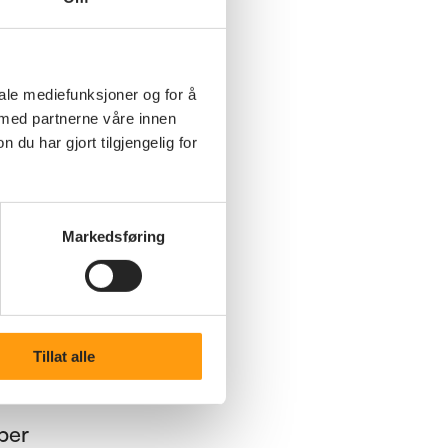
der.
 at
iale mediefunksjoner og for å
 med partnerne våre innen
u har gjort tilgjengelig for
orde
r
Markedsføring
en.
 kan
Tillat alle
e
øper