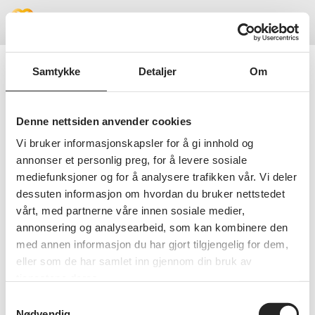
Meny
Samtykke
Detaljer
Om
Beklager!
Denne nettsiden anvender cookies
Vi bruker informasjonskapsler for å gi innhold og
Vi fant ikke siden du lette etter, kanskje
annonser et personlig preg, for å levere sosiale
du vil prøve å søke i stedet?
mediefunksjoner og for å analysere trafikken vår. Vi deler
dessuten informasjon om hvordan du bruker nettstedet
SØK PÅ NETTSIDEN
vårt, med partnerne våre innen sosiale medier,
annonsering og analysearbeid, som kan kombinere den
med annen informasjon du har gjort tilgjengelig for dem,
eller som de har samlet inn gjennom din bruk av
tjenestene deres.
Samtykkevalg
Nødvendig