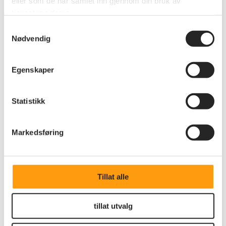
eller som de har samlet inn gjennom din bruk av
Hørselshemmedes Landsforbund, NDF (Norges
tjenestene deres.
Døveforbund), FFM (Foreningen For Muskelsyke) og
Samtykkevalg
Dysleksi Norge.
Nødvendig
Pårørendealliansen
Egenskaper
Pensjonistforbundet er landets største pårørende-
organisasjon og er medlem (alliansepartner) i
Pårørendealliansen
.
Statistikk
Rådet for et aldersvennlig
Markedsføring
Norge
Pensjonistforbundet sitter i
Rådet for et aldersvennlig
Tillat alle
Norge
sammen med Frivillighet Norge, KS, NHO,
Husbanken, IKT Norge og Nova-OsloMet.
tillat utvalg
Råd og utvalg på