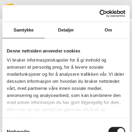
Meny
Samtykke
Detaljer
Om
Beklager!
Denne nettsiden anvender cookies
Vi bruker informasjonskapsler for å gi innhold og
Vi fant ikke siden du lette etter, kanskje
annonser et personlig preg, for å levere sosiale
du vil prøve å søke i stedet?
mediefunksjoner og for å analysere trafikken vår. Vi deler
dessuten informasjon om hvordan du bruker nettstedet
SØK PÅ NETTSIDEN
vårt, med partnerne våre innen sosiale medier,
annonsering og analysearbeid, som kan kombinere den
med annen informasjon du har gjort tilgjengelig for dem,
eller som de har samlet inn gjennom din bruk av
tjenestene deres.
Samtykkevalg
Nødvendig