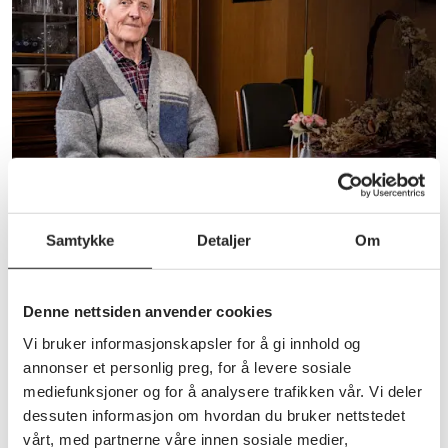
Samtykke
Detaljer
Om
Nye, spennende foredrag
Denne nettsiden anvender cookies
SeniorUni utvikler nå flere nye foredrag om temaer
Vi bruker informasjonskapsler for å gi innhold og
mange er opptatt av.
annonser et personlig preg, for å levere sosiale
Først ut er et nyttig foredrag om svindel, utviklet i
mediefunksjoner og for å analysere trafikken vår. Vi deler
samarbeid med kjente finansinstitusjoner. Her får
dessuten informasjon om hvordan du bruker nettstedet
Les mer
du oversikt over hvordan svindel foregår – og hva
vårt, med partnerne våre innen sosiale medier,