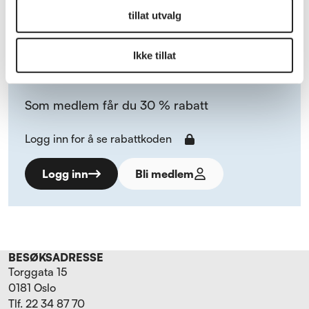
tillat utvalg
Bruk din medlemsfordel hos
Ikke tillat
SeniorUni
Som medlem får du 30 % rabatt
Logg inn for å se rabattkoden
Logg inn
Bli medlem
BESØKSADRESSE
Torggata 15
0181 Oslo
Tlf. 22 34 87 70