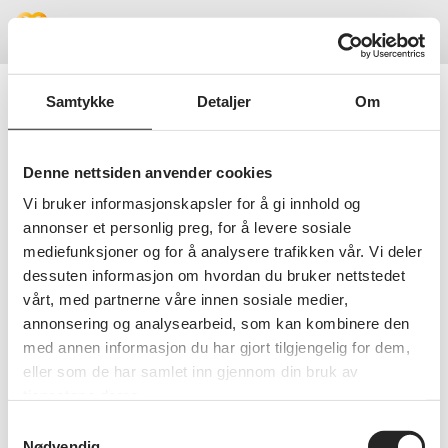
Meny
Samtykke
Detaljer
Om
Beklager!
Denne nettsiden anvender cookies
Vi bruker informasjonskapsler for å gi innhold og
Vi fant ikke siden du lette etter, kanskje
annonser et personlig preg, for å levere sosiale
du vil prøve å søke i stedet?
mediefunksjoner og for å analysere trafikken vår. Vi deler
dessuten informasjon om hvordan du bruker nettstedet
SØK PÅ NETTSIDEN
vårt, med partnerne våre innen sosiale medier,
annonsering og analysearbeid, som kan kombinere den
med annen informasjon du har gjort tilgjengelig for dem,
eller som de har samlet inn gjennom din bruk av
tjenestene deres.
Samtykkevalg
Nødvendig