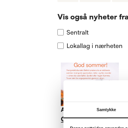
Vis også nyheter fr
Sentralt
Lokallag i nærheten
Annet
Samtykke
God sommer!