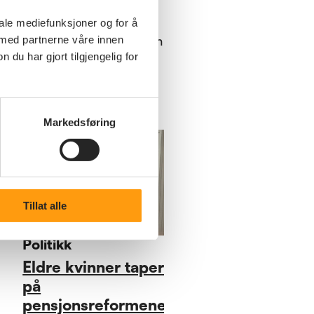
pensjon
iale mediefunksjoner og for å
Når stortinget nå går inn
 med partnerne våre innen
i sluttfasen i
u har gjort tilgjengelig for
forhandlingene om
revidert nasjonalbudsjett
for 2026, vil
Pensjonistforbundet
Markedsføring
Østfold spesielt be om
et kronetillegg til de
med lavest pensjon og
trygd.
Tillat alle
Politikk
Eldre kvinner taper
på
pensjonsreformene