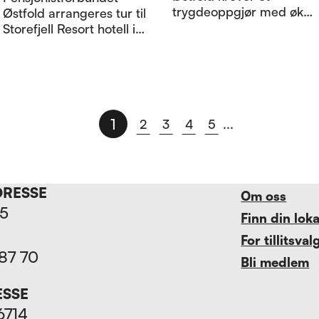
trygdeoppgjør med økt
Østfold arrangeres tur til
kjøpekraft på samme
Storefjell Resort hotell i
nivå som i
tiden 25.-29. mai 2026.
lønnsoppgjøret, ekstra
Påmelding allerede nå
kronetillegg til
og medlemmer
minstepensjonister,
oppfordres til å ta med
gjeninnføring av
en venn som ikke er
etterlattepensjon og
medlem.
1
2
3
4
5
...
rettferdig utbetaling for
fripoliser.
DRESSE
Om oss
15
Finn din lok
For tillitsval
 87 70
Bli medlem
ESSE
6714