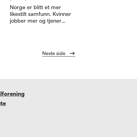
Norge er blitt et mer
likestilt samfunn. Kvinner
jobber mer og tjener
mer enn før. Likevel
lever forskjellene videre i
pensjonssystemet – og
det er særlig eldre
Neste
side
kvinner som betaler
prisen.
alforening
gte