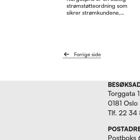
strømstøtteordning som
sikrer strømkundene,
etter forholdene, en
rimelig og ikke minst en
forutsigbar strømpris.
En ordning som
Pensjonistforbundet
Østfold mener er bra,
Forrige
side
men stiller spørsmål om
kan gjøres mer
treffsikker.
BESØKSA
Torggata 
0181 Oslo
Tlf. 22 34
POSTADR
Postboks 