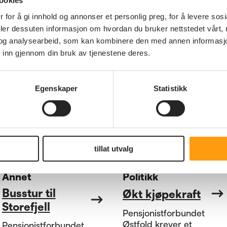
ookies
minstepensjonister
Bussturen til Oslo og
 for å gi innhold og annonser et personlig preg, for å levere sos
omvisning på Slottet ble
Da de rød-grønne
deler dessuten informasjon om hvordan du bruker nettstedet vårt,
veldig fort fulltegna. Det
partiene på stortinget
og analysearbeid, som kan kombinere den med annen informasjon d
er bare å beklage!! 😢
forhandlet om revidert
 inn gjennom din bruk av tjenestene deres.
nasjonalbudsjett for
2026, ba
Pensjonistforbundet
Egenskaper
Statistikk
Østfold spesielt om et
kronetillegg til de med
lavest pensjon.
tillat utvalg
Annet
Politikk
Busstur til
Økt kjøpekraft
Storefjell
Pensjonistforbundet
Østfold krever et
Pensjonistforbundet