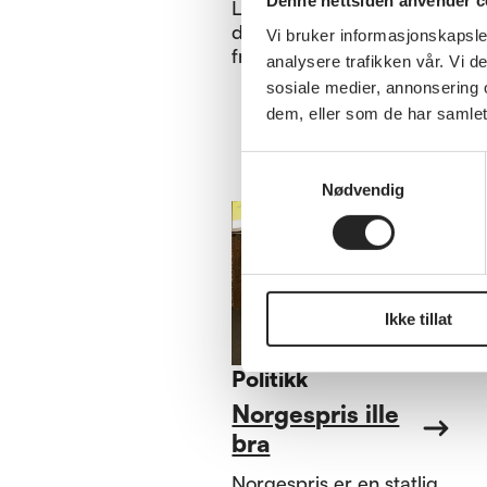
Denne nettsiden anvender c
Les vårt sommerbrev til
deg som tillitsvalgt,
Vi bruker informasjonskapsler
frivillig og medlem her.
analysere trafikken vår. Vi 
sosiale medier, annonsering 
dem, eller som de har samlet
Samtykkevalg
Nødvendig
Ikke tillat
Politikk
Norgespris ille
bra
Norgespris er en statlig