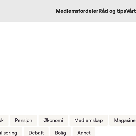
Medlemsfordeler
Råd og tips
Vårt
kk
Pensjon
Økonomi
Medlemskap
Magasinet
alisering
Debatt
Bolig
Annet