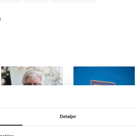
a
Annet
Annet
Detaljer
Gjennomslag: –
Busstur til
Historisk løft for
Slottet i Oslo