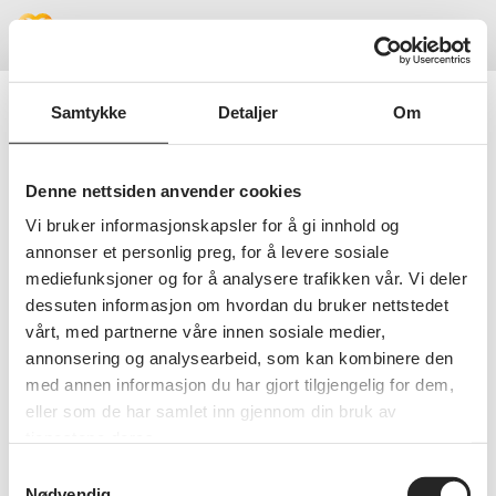
Meny
Samtykke
Detaljer
Om
Beklager!
Denne nettsiden anvender cookies
Vi bruker informasjonskapsler for å gi innhold og
Vi fant ikke siden du lette etter, kanskje
annonser et personlig preg, for å levere sosiale
du vil prøve å søke i stedet?
mediefunksjoner og for å analysere trafikken vår. Vi deler
dessuten informasjon om hvordan du bruker nettstedet
SØK PÅ NETTSIDEN
vårt, med partnerne våre innen sosiale medier,
annonsering og analysearbeid, som kan kombinere den
med annen informasjon du har gjort tilgjengelig for dem,
eller som de har samlet inn gjennom din bruk av
tjenestene deres.
Samtykkevalg
Nødvendig