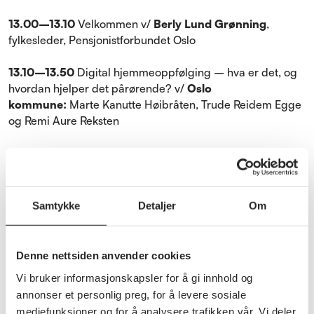
13.00–13.10
Velkommen v/
Berly Lund Grønning
,
fylkesleder, Pensjonistforbundet Oslo
13.10–13.50
Digital hjemmeoppfølging – hva er det, og
hvordan hjelper det pårørende? v/
Oslo
kommune:
Marte Kanutte Høibråten, Trude Reidem Egge
og Remi Aure Reksten
14.00–14.30
Pårørenderollen – rettigheter,
forventninger og små grep som hjelper v/
Anita Vatland
,
Pårørendealliansen
Samtykke
Detaljer
Om
14.30–15.10
Trygghetsteknologi i praksis – fra hjemme
til pårørendes mobil v/
Kjetil Moberg
, senior advisor i
Sensio, og
Marius Bjønness
, produktsjef for Safemate
Denne nettsiden anvender cookies
Vi bruker informasjonskapsler for å gi innhold og
15.10–15.30
Oppsummering og vel hjem v/
Anne-Kari
annonser et personlig preg, for å levere sosiale
Minsaas
, avdelingsleder for frivillighet,
mediefunksjoner og for å analysere trafikken vår. Vi deler