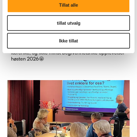
Tillat alle
tillat utvalg
Annet
Arrangementer og aktiviteter
høsten 2026
Ikke tillat
Hold av datoene, og bli med på både musikalske,
lærerike, og ikke minst begivenhetsrike opplevelser
høsten 2026🤩