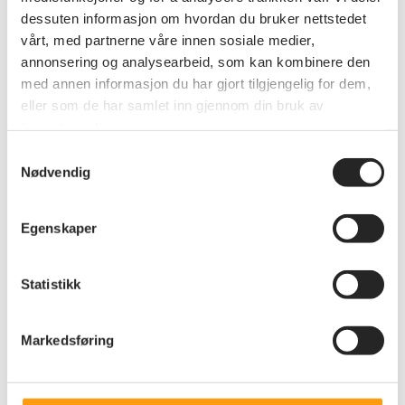
Pensjonistforbundet
dessuten informasjon om hvordan du bruker nettstedet
vårt, med partnerne våre innen sosiale medier,
Andre nyheter
annonsering og analysearbeid, som kan kombinere den
med annen informasjon du har gjort tilgjengelig for dem,
eller som de har samlet inn gjennom din bruk av
tjenestene deres.
Se alle nyheter
Samtykkevalg
Nødvendig
Egenskaper
Statistikk
Markedsføring